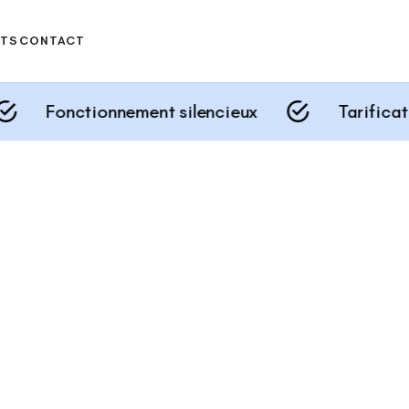
ITS
CONTACT
arantit la durabilité et
onctionnement silencieux
Tarification tra
 certifiés prennent en
s performances et une
n ou votre entreprise,